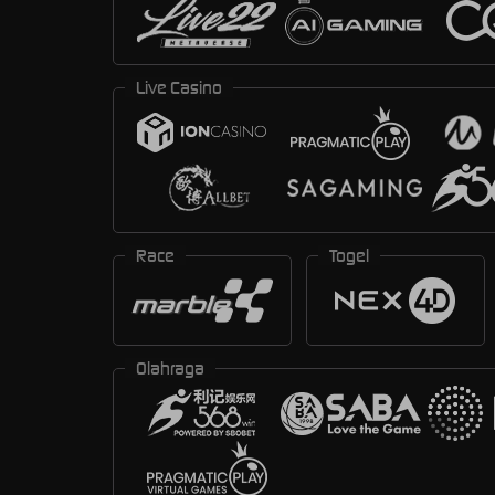
Live Casino
Race
Togel
Olahraga