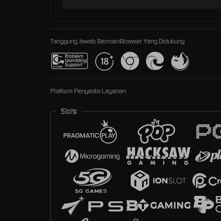
Tanggung Jawab Bermain
Browser Yang Didukung
Platform Penyedia Layanan
Slots