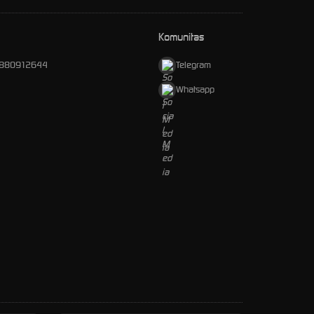
Komunitas
880912644
Telegram
Whatsapp