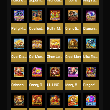
Fortune Twins
Super Hoo Hey How
Wonderful Christmas
Golf 2
King's Sword
Party Night
Overlord & Concubine
Roll in Money
Grand Sheriff
Diamond Mogul
Over Dragon's Gate
Get Money
Zhen Long Ju Bao
Great Lion
Ultra Treasure
Caishen Coming
Candy Dynasty
LU LING QI
Many Beauties
Dragon's Treasure