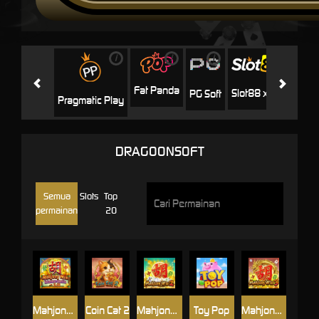
i
i
i
i
i
Facha
Fat Panda
Slot88 x PP
PG Soft
Pragmatic Play
DRAGOONSOFT
Semua
Slots
Top
permainan
20
Mahjong Win
Coin Cat 2
Mahjong Win 2
Toy Pop
Mahjong Win 3