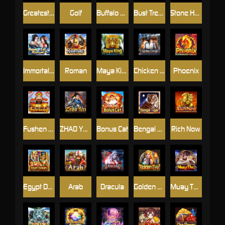
Greatest Circus
Golf
Buffalo Burst
Bust Treasury
Stone Hominid
Immortal Heroes
Roman
Maya King
Chicken Dinner
Phoenix
Fushen Coming
ZHAO YUN
Bonus Cat
Bengal Tiger
Rich Now
Egypt Dynasty
Arab
Dracula
Golden Eye
Muay Thai