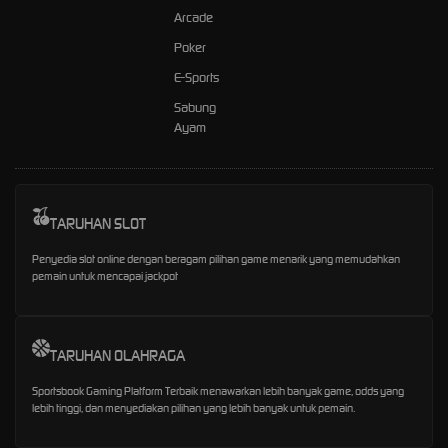
Arcade
Poker
E-Sports
Sabung
Ayam
TARUHAN SLOT
Penyedia slot online dengan beragam pilihan game menarik yang memudahkan
pemain untuk mencapai jackpot
TARUHAN OLAHRAGA
Sportsbook Gaming Platform Terbaik menawarkan lebih banyak game, odds yang
lebih tinggi, dan menyediakan pilihan yang lebih banyak untuk pemain.