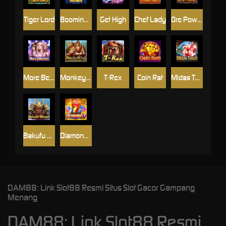
Tiger Lord
Booming Gems
Get High
Chef Lady
Ore Power
More Beauties
Monkey King
T-Rex
Coin Rat
Midas Touch
Bakufu Shogun
Diamond 7
DAM88: Link Slot88 Resmi Situs Slot Gacor Gampang
Menang
DAM88: Link Slot88 Resmi