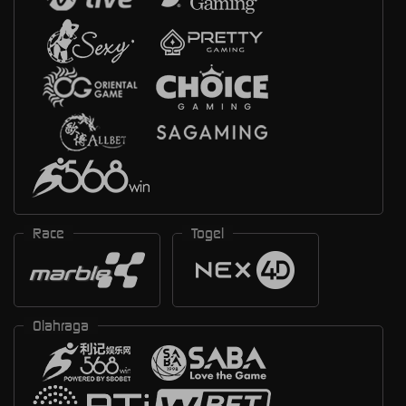
Race
Togel
Olahraga