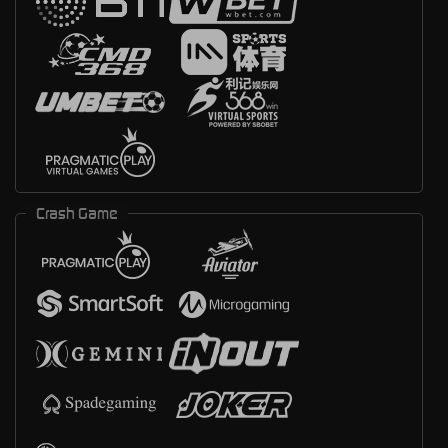
Crash Game