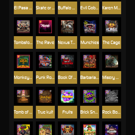
El Pasa Gunfight xNudge
Skate or Die
Buffalo Hunter
Evil Goblins xBomb
Karen Maneater
Tombstone No Mercy
The Rave
Nexus Tombstone RIP
Munchies
The Cage
Monkey's Gold xPays
Punk Rocker
Book Of Shadows
Barbarian Fury
Misery Mining
Tomb of Akhenaten
True kult
Fruits
Brick Snake 2000
Rock Bottom