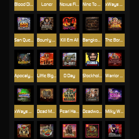
Blood Diamond
Loner
Nexus Fire In The Hole xBomb
Nine To Five
xWays Hoarder 2
San Quentin xWays
Bounty Hunters xNudge®
Kill Em All
Bangkok Hilton
The Border
Apocalypse Super xNudge
Little Bighorn
D Day
Stockholm Syndrome
Warrior Graveyard xNudge
xWays Hoarder xSplit
Dead Men Walking
Pearl Harbor
Deadwood xNudge
Milky Ways