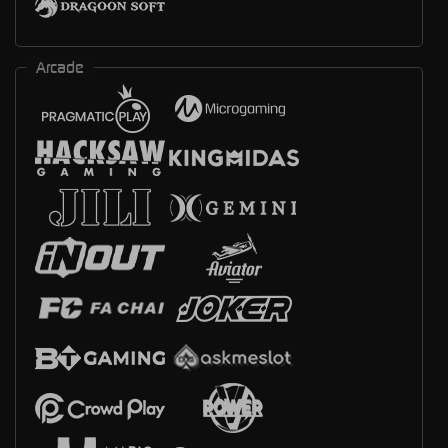
Arcade