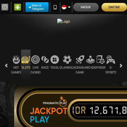
Main di
MASUK
DAFTAR
Telegram
HOT
SLOTS
LIVE
RACE
TOGEL
OLAHRAGA
CRASH
ARCADE
POKER
E-
SABUN
GAMES
CASINO
GAME
SPORTS
AYAM
IDR
12,671,
JACKPOT
PLAY