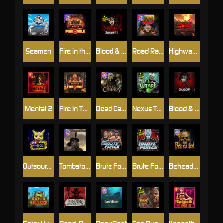
Seamen
Fire in the Hole 2
Blood & Shadow 2
Road Rage
Highway to Hell
Mental 2
Fire In The Hole xBomb
Dead Canary
Nexus The Crypt
Blood & Shadow
Outsourced
Tombstone RIP
Brute Force: Alien Onslaught
Brute Force
Beheaded