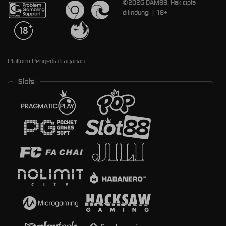
©2026 DAM88. Hak cipta
dilindungi | 18+
Platform Penyedia Layanan
Slots