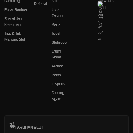
Gambling
Slots
Whatsa
Referral
pp
Pusat Bantuan
Live
Casino
Syarat dan
Ketentuan
Race
Tips & Trik
Togel
Menang Slot
Olahraga
Crash
Game
Arcade
Poker
E-Sports
Sabung
Ayam
TARUHAN SLOT