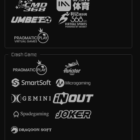
Crash Game