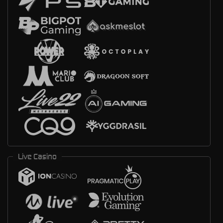
Live Casino