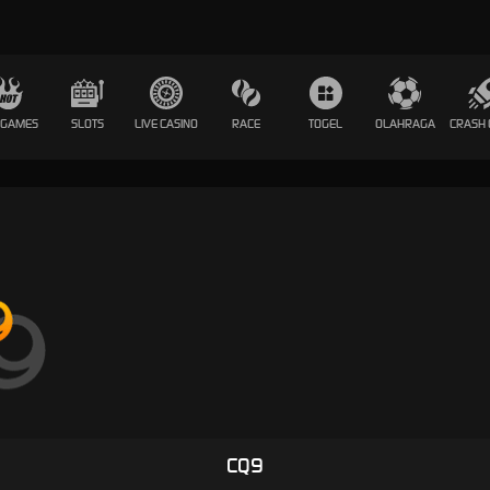
 GAMES
SLOTS
LIVE CASINO
RACE
TOGEL
OLAHRAGA
CRASH
CQ9