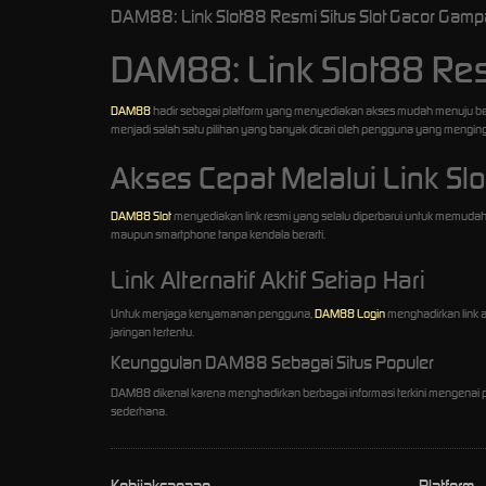
DAM88: Link Slot88 Resmi Situs Slot Gacor Ga
DAM88: Link Slot88 Re
DAM88
hadir sebagai platform yang menyediakan akses mudah menuju berb
menjadi salah satu pilihan yang banyak dicari oleh pengguna yang mengi
Akses Cepat Melalui Link S
DAM88 Slot
menyediakan link resmi yang selalu diperbarui untuk memudah
maupun smartphone tanpa kendala berarti.
Link Alternatif Aktif Setiap Hari
Untuk menjaga kenyamanan pengguna,
DAM88 Login
menghadirkan link a
jaringan tertentu.
Keunggulan DAM88 Sebagai Situs Populer
DAM88 dikenal karena menghadirkan berbagai informasi terkini mengenai
sederhana.
Kebijaksanaan
Platform