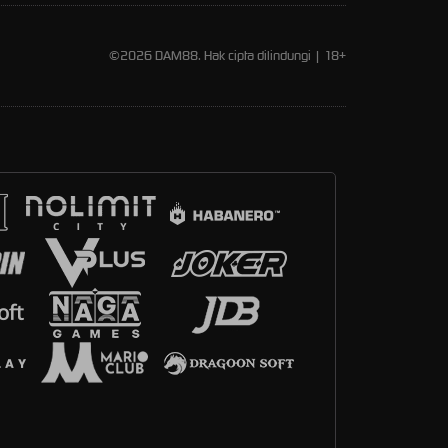
©2026 DAM88. Hak cipta dilindungi | 18+