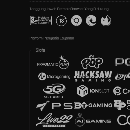
Tanggung Jawab Bermain
Browser Yang Didukung
Platform Penyedia Layanan
Slots