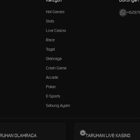
Hot Games
+6287
Slots
Live Casino
Race
Togel
Olahraga
Crash Game
Arcade
Poker
E-Sports
Sabung Ayam
RUHAN OLAHRAGA
TARUHAN LIVE KASINO