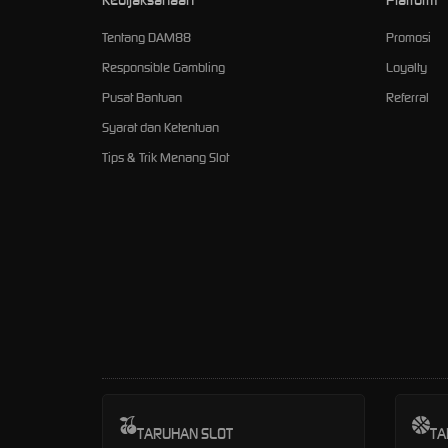
Tentang DAM88
Promosi
Responsible Gambling
Loyalty
Pusat Bantuan
Referral
Syarat dan Ketentuan
Tips & Trik Menang Slot
TARUHAN SLOT
TA