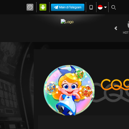
Main di Telegram
HOT