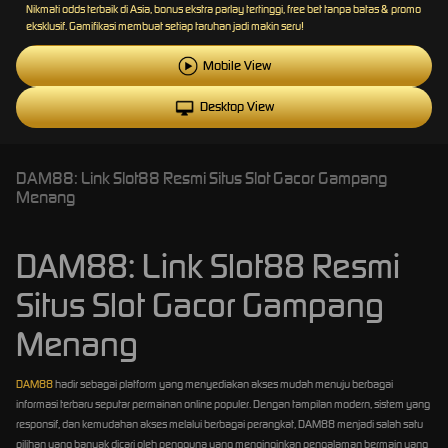
Nikmati odds terbaik di Asia, bonus ekstra parlay tertinggi, free bet tanpa batas & promo
eksklusif. Gamifikasi membuat setiap taruhan jadi makin seru!
Mobile View
Desktop View
DAM88: Link Slot88 Resmi Situs Slot Gacor Gampang
Menang
DAM88: Link Slot88 Resmi
Situs Slot Gacor Gampang
Menang
DAM88
hadir sebagai platform yang menyediakan akses mudah menuju berbagai
informasi terbaru seputar permainan online populer. Dengan tampilan modern, sistem yang
responsif, dan kemudahan akses melalui berbagai perangkat, DAM88 menjadi salah satu
pilihan yang banyak dicari oleh pengguna yang menginginkan pengalaman bermain yang