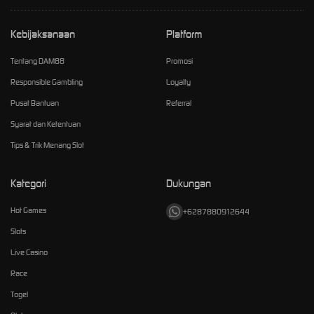
Kebijaksanaan
Platform
Tentang DAM88
Promosi
Responsible Gambling
Loyalty
Pusat Bantuan
Referral
Syarat dan Ketentuan
Tips & Trik Menang Slot
Kategori
Dukungan
Hot Games
+6287880912644
Slots
Live Casino
Race
Togel