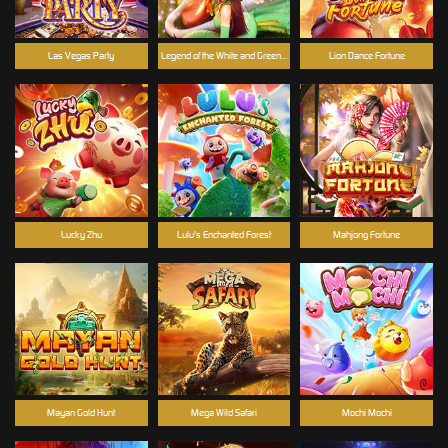
Las Vegas Party
Legend of the White and Green Snake
Lion Dance Fortune
Lucky Zhu
Lulu's Enchanted Forest
Mahjong Fortune
Mayan Gold Hunt
Mega Wild Safari
Mochi Mochi