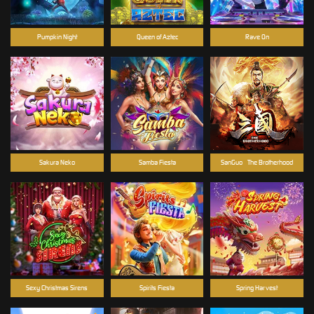
Pumpkin Night
Queen of Aztec
Rave On
Sakura Neko
Samba Fiesta
SanGuo - The Brotherhood
Sexy Christmas Sirens
Spirits Fiesta
Spring Harvest