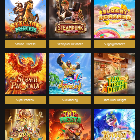
Stallion Princess
Steampunk Reloaded
Surgary bonanza
Super Phoenix
Surf Monkey
Taco Truck Delight