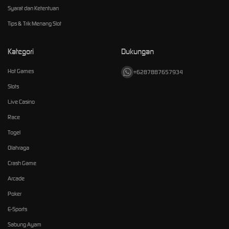
Syarat dan Ketentuan
Tips & Trik Menang Slot
Kategori
Dukungan
Hot Games
+6287887657934
Slots
Live Casino
Race
Togel
Olahraga
Crash Game
Arcade
Poker
E-Sports
Sabung Ayam