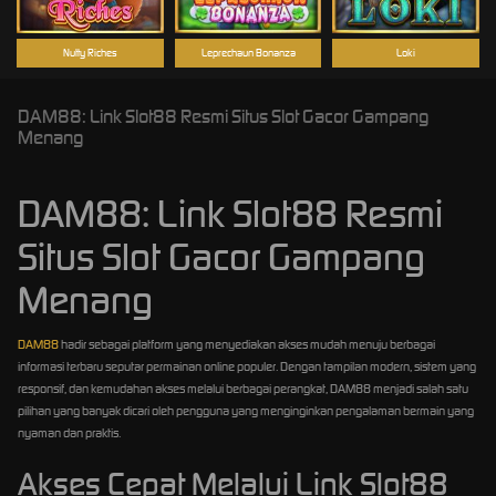
Nutty Riches
Leprechaun Bonanza
Loki
DAM88: Link Slot88 Resmi Situs Slot Gacor Gampang
Menang
DAM88: Link Slot88 Resmi
Situs Slot Gacor Gampang
Menang
DAM88
hadir sebagai platform yang menyediakan akses mudah menuju berbagai
informasi terbaru seputar permainan online populer. Dengan tampilan modern, sistem yang
responsif, dan kemudahan akses melalui berbagai perangkat, DAM88 menjadi salah satu
pilihan yang banyak dicari oleh pengguna yang menginginkan pengalaman bermain yang
nyaman dan praktis.
Akses Cepat Melalui Link Slot88