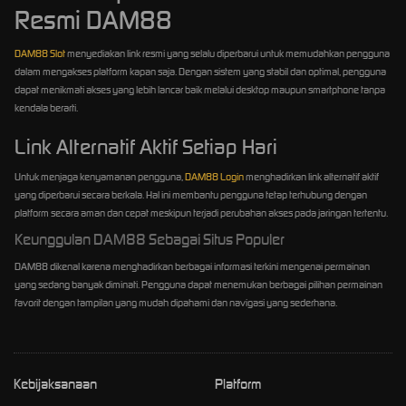
Resmi DAM88
DAM88 Slot
menyediakan link resmi yang selalu diperbarui untuk memudahkan pengguna
dalam mengakses platform kapan saja. Dengan sistem yang stabil dan optimal, pengguna
dapat menikmati akses yang lebih lancar baik melalui desktop maupun smartphone tanpa
kendala berarti.
Link Alternatif Aktif Setiap Hari
Untuk menjaga kenyamanan pengguna,
DAM88 Login
menghadirkan link alternatif aktif
yang diperbarui secara berkala. Hal ini membantu pengguna tetap terhubung dengan
platform secara aman dan cepat meskipun terjadi perubahan akses pada jaringan tertentu.
Keunggulan DAM88 Sebagai Situs Populer
DAM88 dikenal karena menghadirkan berbagai informasi terkini mengenai permainan
yang sedang banyak diminati. Pengguna dapat menemukan berbagai pilihan permainan
favorit dengan tampilan yang mudah dipahami dan navigasi yang sederhana.
Kebijaksanaan
Platform