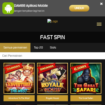
×
DAM88 Aplikasi Mobile
UNDUH
Jangan tampilkan lagi hari ini
FAST SPIN
Semua permainan
Top 20
Slots
Adventure To The West
Royale House
The Great Safari