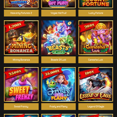
Heavenly Fortunes 2
Vegas Hot Fruit
Lucky Fortune
Mining Bonanza
Beasts Of Luck
Ganesha Luck
Sweet Frenzy
Frosty and Flamy
Legend Of Eagle