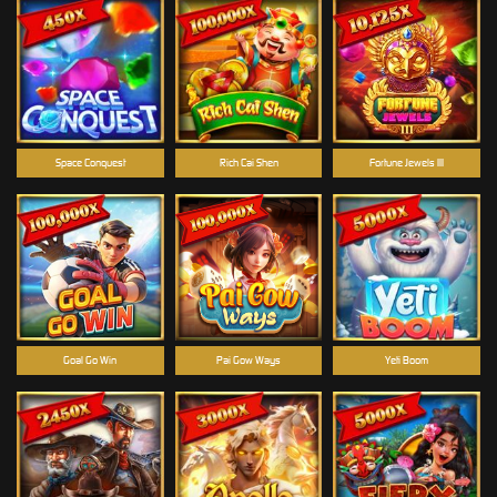
Space Conquest
Rich Cai Shen
Fortune Jewels III
Goal Go Win
Pai Gow Ways
Yeti Boom