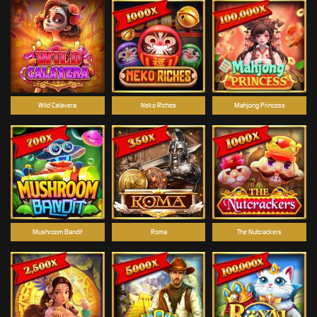
Wild Calavera
Neko Riches
Mahjong Princess
Mushroom Bandit
Roma
The Nutcrackers