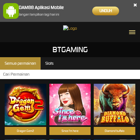
×
DAM88 Aplikasi Mobile
UNDUH
Jangan tampilkan lagi hari ini
BTGAMING
Semua permainan
Slots
Dragon Gem2
Since I'm here
Diamond buffalo