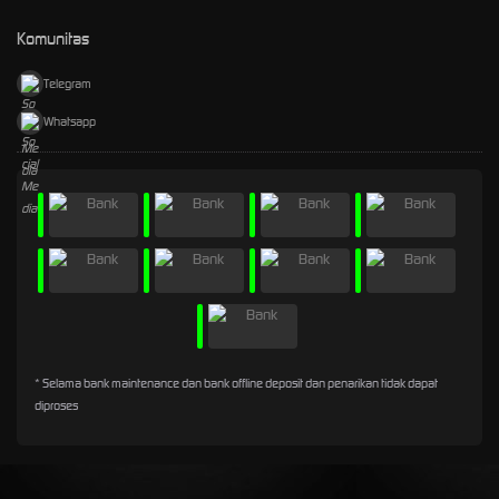
Komunitas
Telegram
Whatsapp
* Selama bank maintenance dan bank offline deposit dan penarikan tidak dapat
diproses