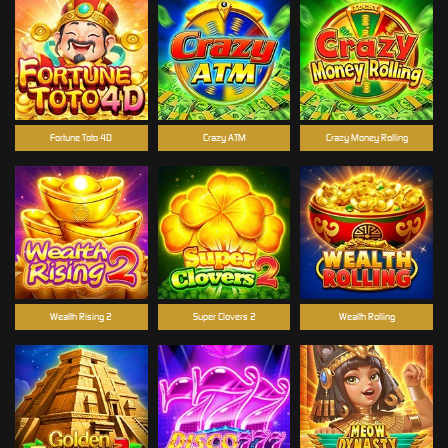
Fortune Toto 4D
Crazy ATM
Crazy Money Rolling
Wealth Rising 2
Super Clovers 2
Wealth Rolling