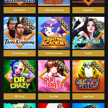
Sushi Match
Wilderness Hunting
Gaogashou
Three Kingdoms
Fighting Academy
Gumiho
DR. Crazy
Run Date
Egypt Gods