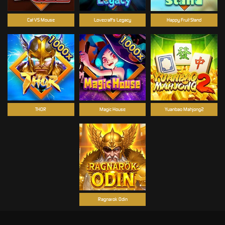
Cat VS Mouse
Lovecraft's Legacy
Happy Fruit Stand
THOR
Magic House
Yuanbao Mahjong2
Ragnarok Odin