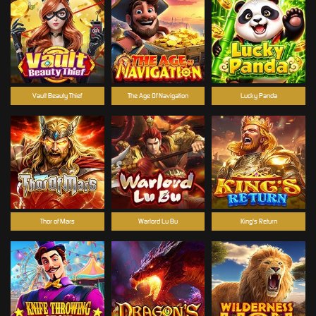
Vault Beauty Thief
The Age Of Navigation
Lucky Panda
Thor of Mars
Warlord Lu Bu
King's Return