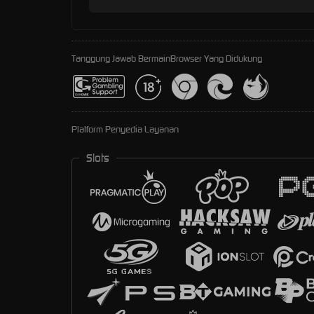
Tanggung Jawab Bermain
Browser Yang Didukung
Platform Penyedia Layanan
Slots