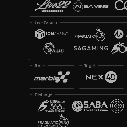
Live Casino
Race
Togel
Olahraga