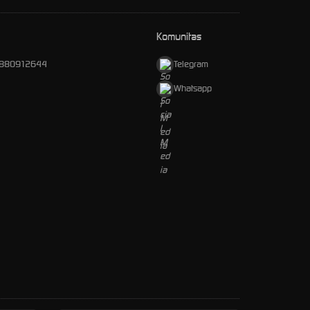
Komunitas
880912644
Telegram
Whatsapp