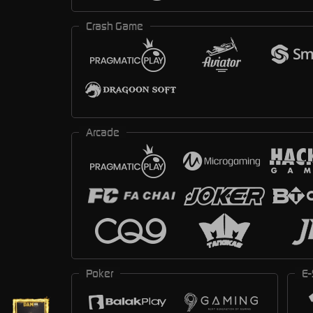
Crash Game
Arcade
Poker
E-