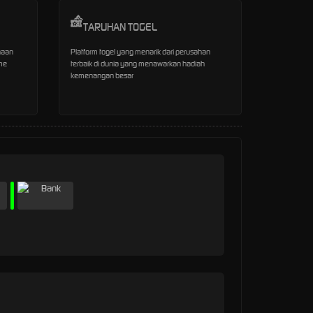
TARUHAN TOGEL
haan
Platform togel yang menarik dari perusahan
ame
terbaik di dunia yang menawarkan hadiah
kemenangan besar