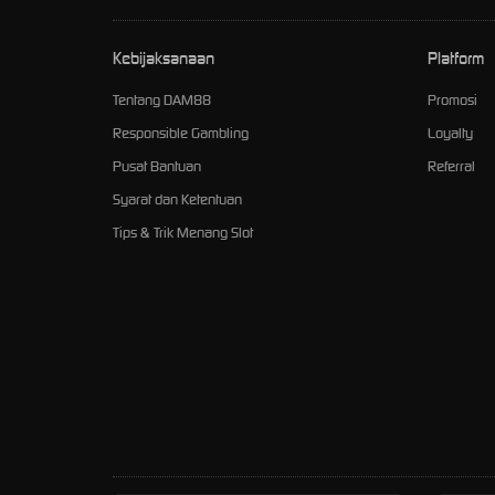
Kebijaksanaan
Platform
Tentang DAM88
Promosi
Responsible Gambling
Loyalty
Pusat Bantuan
Referral
Syarat dan Ketentuan
Tips & Trik Menang Slot