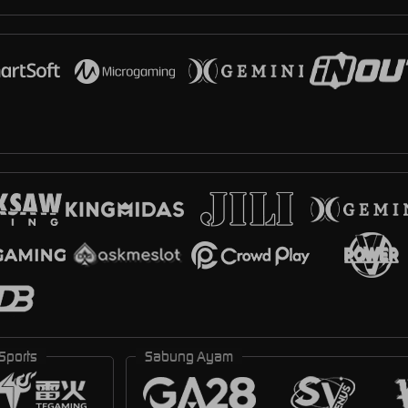
Sports
Sabung Ayam