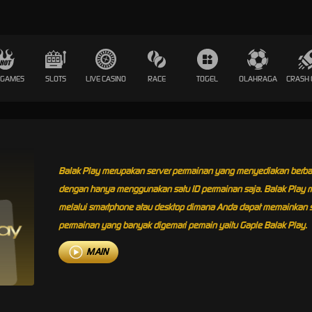
 GAMES
SLOTS
LIVE CASINO
RACE
TOGEL
OLAHRAGA
CRASH
Balak Play merupakan server permainan yang menyediakan berb
dengan hanya menggunakan satu ID permainan saja. Balak Play 
melalui smartphone atau desktop dimana Anda dapat memainkan 
permainan yang banyak digemari pemain yaitu Gaple Balak Play.
MAIN