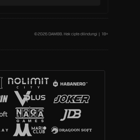
©2026 DAM88. Hak cipta dilindungi | 18+