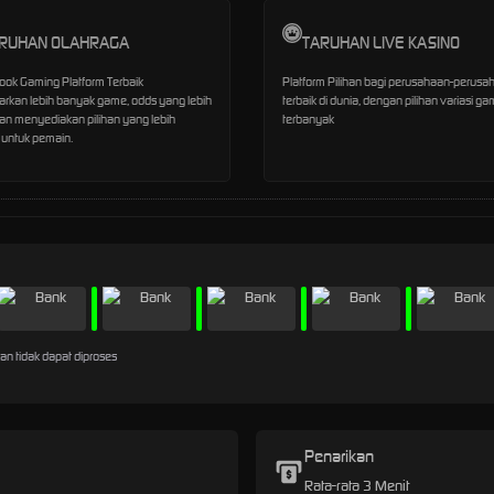
RUHAN OLAHRAGA
TARUHAN LIVE KASINO
ook Gaming Platform Terbaik
Platform Pilihan bagi perusahaan-perusa
kan lebih banyak game, odds yang lebih
terbaik di dunia, dengan pilihan variasi g
 dan menyediakan pilihan yang lebih
terbanyak
untuk pemain.
an tidak dapat diproses
Penarikan
Rata-rata 3 Menit