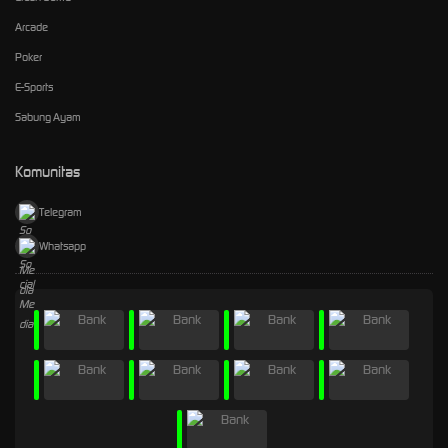
Arcade
Poker
E-Sports
Sabung Ayam
Komunitas
Telegram
Whatsapp