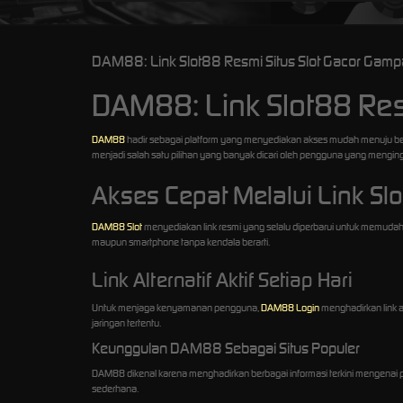
DAM88: Link Slot88 Resmi Situs Slot Gacor Ga
DAM88: Link Slot88 Re
DAM88
hadir sebagai platform yang menyediakan akses mudah menuju berb
menjadi salah satu pilihan yang banyak dicari oleh pengguna yang mengi
Akses Cepat Melalui Link S
DAM88 Slot
menyediakan link resmi yang selalu diperbarui untuk memudah
maupun smartphone tanpa kendala berarti.
Link Alternatif Aktif Setiap Hari
Untuk menjaga kenyamanan pengguna,
DAM88 Login
menghadirkan link a
jaringan tertentu.
Keunggulan DAM88 Sebagai Situs Populer
DAM88 dikenal karena menghadirkan berbagai informasi terkini mengenai
sederhana.