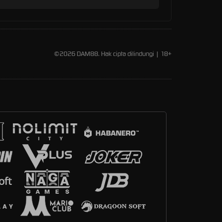
©2026 DAM88. Hak cipta dilindungi | 18+