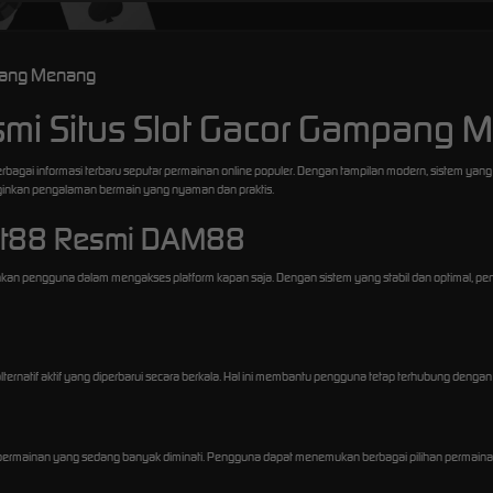
mpang Menang
smi Situs Slot Gacor Gampang 
agai informasi terbaru seputar permainan online populer. Dengan tampilan modern, sistem yan
nginkan pengalaman bermain yang nyaman dan praktis.
lot88 Resmi DAM88
kan pengguna dalam mengakses platform kapan saja. Dengan sistem yang stabil dan optimal, peng
lternatif aktif yang diperbarui secara berkala. Hal ini membantu pengguna tetap terhubung deng
 permainan yang sedang banyak diminati. Pengguna dapat menemukan berbagai pilihan permaina