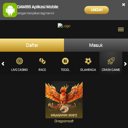
×
DAM88 Aplikasi Mobile
UNDUH
Jangan tampilkan lagi hari ini
Daftar
Masuk
S
LIVE CASINO
RACE
TOGEL
OLAHRAGA
CRASH GAME
Dragoonsoft