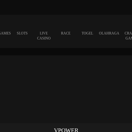
 GAMES
SLOTS
LIVE CASINO
RACE
TOGEL
OLAHRAGA
CRASH
VPOWER