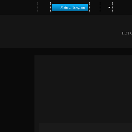
Main di Telegram
HOT