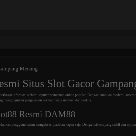
mpang Menang
smi Situs Slot Gacor Gampang 
agai informasi terbaru seputar permainan online populer. Dengan tampilan modern, sistem yan
nginkan pengalaman bermain yang nyaman dan praktis.
lot88 Resmi DAM88
kan pengguna dalam mengakses platform kapan saja. Dengan sistem yang stabil dan optimal, peng