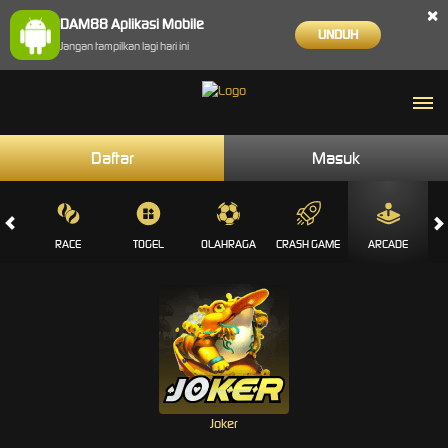
×
DAM88 Aplikasi Mobile
UNDUH
Jangan tampilkan lagi hari ini
Daftar
Masuk
SINO
RACE
TOGEL
OLAHRAGA
CRASH GAME
ARCADE
Joker