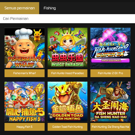
Semua permainan
Fishing
Fisherman's Wharf
Fish Hunter Insect Paradise
Fish Hunter 2 EX-Pro
Happy Fish 5
Golden Toad Fish Hunting
Fish Hunting: Da Sheng Nao Hai