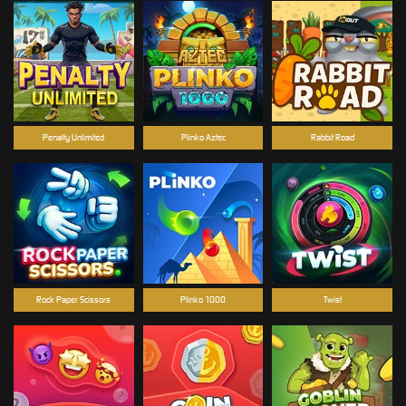
Penalty Unlimited
Plinko Aztec
Rabbit Road
Rock Paper Scissors
Plinko 1000
Twist