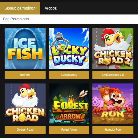
Semua permainan
Arcade
Ice Fish
Lucky Ducky
Chicken Road 2.0
Chicken Road
Forest Arrow
Hamster Run