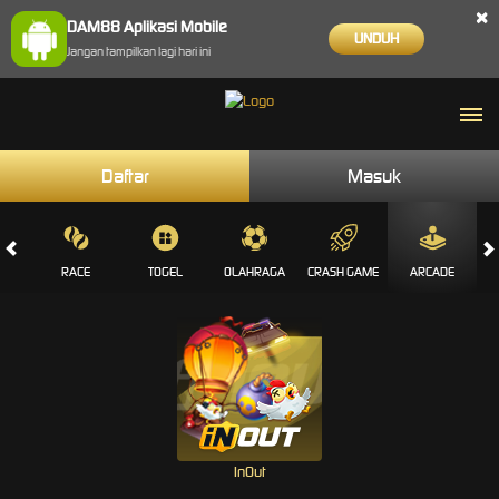
×
DAM88 Aplikasi Mobile
UNDUH
Jangan tampilkan lagi hari ini
Daftar
Masuk
SINO
RACE
TOGEL
OLAHRAGA
CRASH GAME
ARCADE
InOut