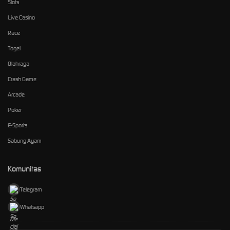
Slots
Live Casino
Race
Togel
Olahraga
Crash Game
Arcade
Poker
E-Sports
Sabung Ayam
Komunitas
Telegram
Whatsapp