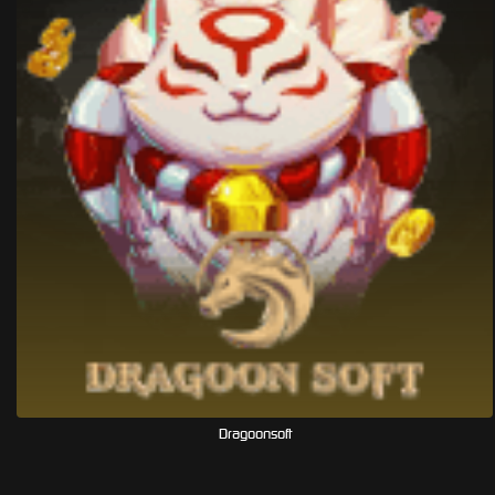
Dragoonsoft