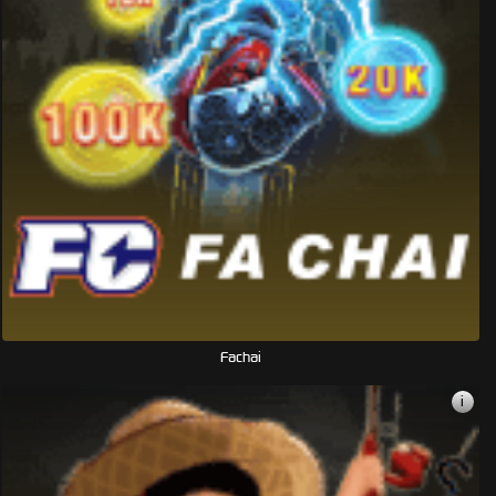
Fachai
i