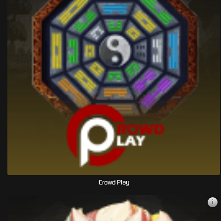
Crowd Play
i