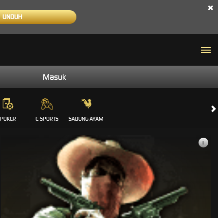
×
UNDUH
Masuk
POKER
E-SPORTS
SABUNG AYAM
i