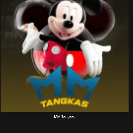
MM Tangkas