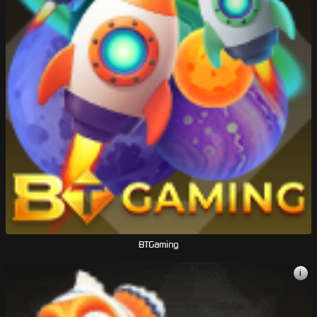
BTGaming
i