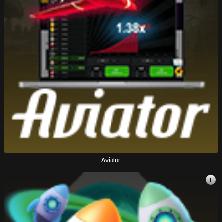
Aviator
i