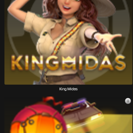
King Midas
i