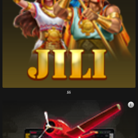
Jili
i