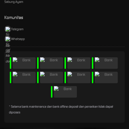
Sabung Ayam
Komunitas
Telegram
Whatsapp
* Selama bank maintenance dan bank offline deposit dan penarikan tidak dapat
diproses