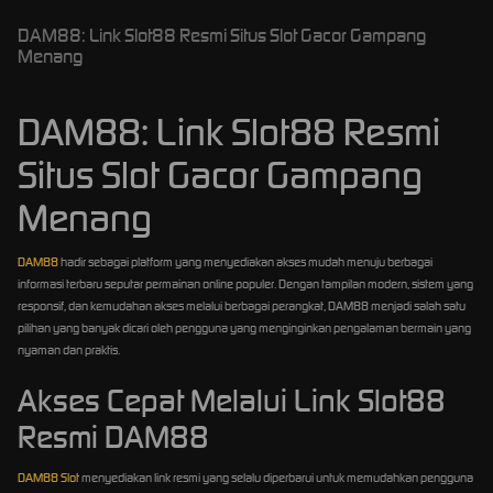
DAM88: Link Slot88 Resmi Situs Slot Gacor Gampang
Menang
DAM88: Link Slot88 Resmi
Situs Slot Gacor Gampang
Menang
DAM88
hadir sebagai platform yang menyediakan akses mudah menuju berbagai
informasi terbaru seputar permainan online populer. Dengan tampilan modern, sistem yang
responsif, dan kemudahan akses melalui berbagai perangkat, DAM88 menjadi salah satu
pilihan yang banyak dicari oleh pengguna yang menginginkan pengalaman bermain yang
nyaman dan praktis.
Akses Cepat Melalui Link Slot88
Resmi DAM88
DAM88 Slot
menyediakan link resmi yang selalu diperbarui untuk memudahkan pengguna