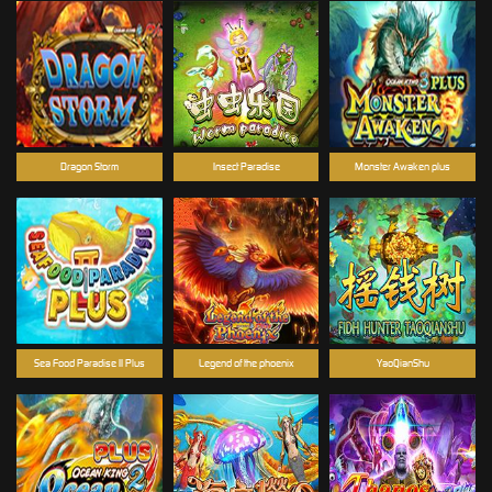
Dragon Storm
Insect Paradise
Monster Awaken plus
Sea Food Paradise II Plus
Legend of the phoenix
YaoQianShu