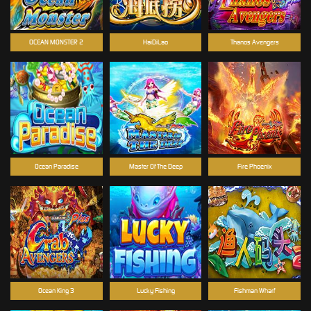
OCEAN MONSTER 2
HaiDiLao
Thanos Avengers
Ocean Paradise
Master Of The Deep
Fire Phoenix
Ocean King 3
Lucky Fishing
Fishman Wharf