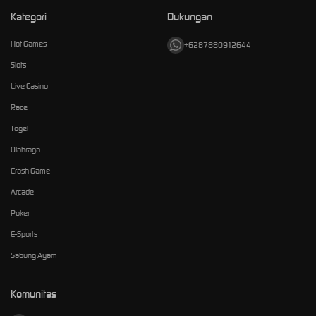
Kategori
Dukungan
Hot Games
+6287880912644
Slots
Live Casino
Race
Togel
Olahraga
Crash Game
Arcade
Poker
E-Sports
Sabung Ayam
Komunitas