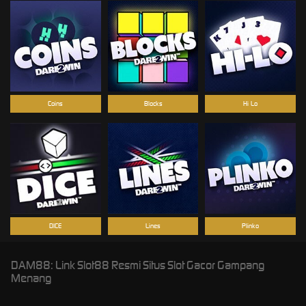
Coins
Blocks
Hi-Lo
DICE
Lines
Plinko
DAM88: Link Slot88 Resmi Situs Slot Gacor Gampang
Menang