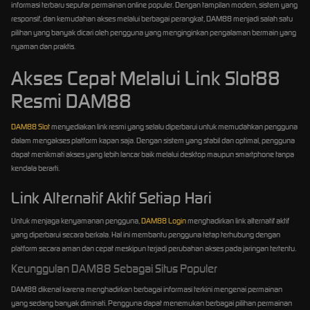
informasi terbaru seputar permainan online populer. Dengan tampilan modern, sistem yang
responsif, dan kemudahan akses melalui berbagai perangkat, DAM88 menjadi salah satu
pilihan yang banyak dicari oleh pengguna yang menginginkan pengalaman bermain yang
nyaman dan praktis.
Akses Cepat Melalui Link Slot88
Resmi DAM88
DAM88 Slot
menyediakan link resmi yang selalu diperbarui untuk memudahkan pengguna
dalam mengakses platform kapan saja. Dengan sistem yang stabil dan optimal, pengguna
dapat menikmati akses yang lebih lancar baik melalui desktop maupun smartphone tanpa
kendala berarti.
Link Alternatif Aktif Setiap Hari
Untuk menjaga kenyamanan pengguna,
DAM88 Login
menghadirkan link alternatif aktif
yang diperbarui secara berkala. Hal ini membantu pengguna tetap terhubung dengan
platform secara aman dan cepat meskipun terjadi perubahan akses pada jaringan tertentu.
Keunggulan DAM88 Sebagai Situs Populer
DAM88 dikenal karena menghadirkan berbagai informasi terkini mengenai permainan
yang sedang banyak diminati. Pengguna dapat menemukan berbagai pilihan permainan