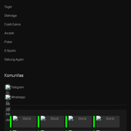
Togel
Olahraga
Crash Game
Arcade
Poker
E-Sports
Sabung Ayam
Komunitas
Telegram
Whatsapp