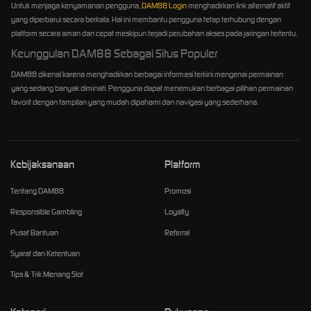
Untuk menjaga kenyamanan pengguna,
DAM88 Login
menghadirkan link alternatif aktif
yang diperbarui secara berkala. Hal ini membantu pengguna tetap terhubung dengan
platform secara aman dan cepat meskipun terjadi perubahan akses pada jaringan tertentu.
Keunggulan DAM88 Sebagai Situs Populer
DAM88 dikenal karena menghadirkan berbagai informasi terkini mengenai permainan
yang sedang banyak diminati. Pengguna dapat menemukan berbagai pilihan permainan
favorit dengan tampilan yang mudah dipahami dan navigasi yang sederhana.
Kebijaksanaan
Platform
Tentang DAM88
Promosi
Responsible Gambling
Loyalty
Pusat Bantuan
Referral
Syarat dan Ketentuan
Tips & Trik Menang Slot