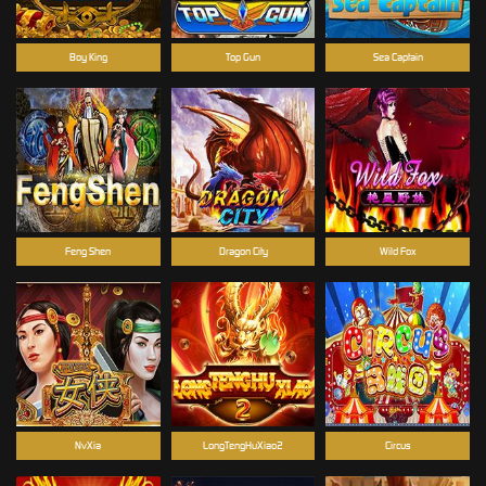
Boy King
Top Gun
Sea Captain
Feng Shen
Dragon City
Wild Fox
NvXia
LongTengHuXiao2
Circus