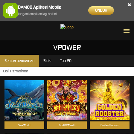
×
DAM88 Aplikasi Mobile
UNDUH
Jangan tampilkan lagi hari ini
VPOWER
Semua permainan
Slots
Top 20
Sea World
God Of Wealth
Golden Rooster