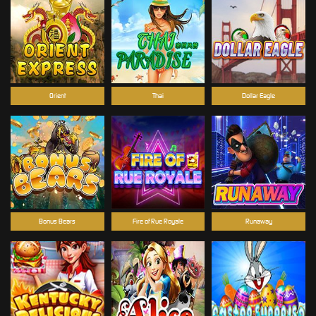
Orient
Thai
Dollar Eagle
Bonus Bears
Fire of Rue Royale
Runaway