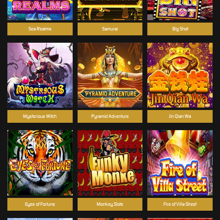
Sea Realms
Samurai
Big Shot
Mysterious Witch
Pyramid Adventure
Jin Qian Wa
Eyes of Fortune
Monkey Slots
Fire of Villa Street