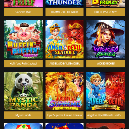
Skeleton Thief
HAMMER OF THUNDER
BUILDER'S FRENZY
Huffin'and Puffin'Jackpot
ANGELVSDEVIL SEA DUEL
WICKED RICHES
Mystic Panda
Triple Supreme Xtreme Treasure
Angel vs Devil Ultimate Goal Showdown