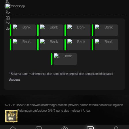
Whatsapp
* Selama bank maintenance dan bank offline deposit dan penarikan tidak dapat
diproses
©2026 DAM88 menawarkan berbagai macam provider pilihan terbaik dan didukung oleh
Layanan Pelanggan profesional 24/7 yang siap melayani Anda.