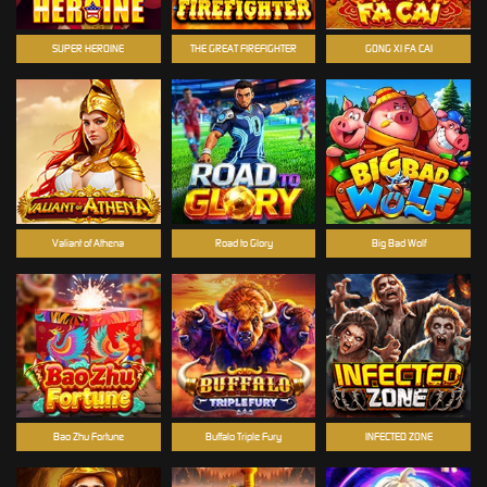
SUPER HEROINE
THE GREAT FIREFIGHTER
GONG XI FA CAI
Valiant of Athena
Road to Glory
Big Bad Wolf
Bao Zhu Fortune
Buffalo Triple Fury
INFECTED ZONE