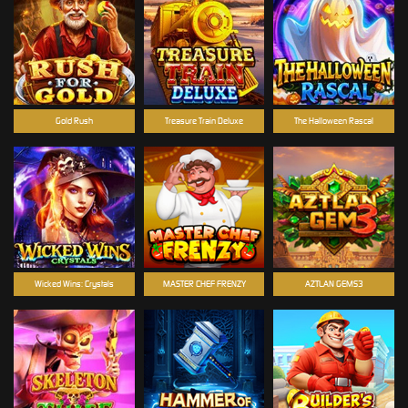
Gold Rush
Treasure Train Deluxe
The Halloween Rascal
Wicked Wins: Crystals
MASTER CHEF FRENZY
AZTLAN GEMS3