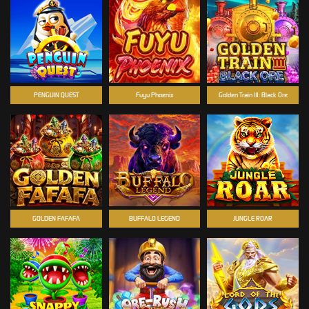
PENGUIN QUEST
Fuyu Phoenix
Golden Train Ⅲ: Black Ore
GOLDEN FAFAFA
BUFFALO LEGEND
JUNGLE ROAR