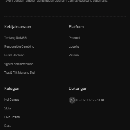
favorit dengan tampilan yang mudah dipahami dan navigasi yang sederhana.
Kebijaksanaan
Platform
Tentang DAM88
Promosi
Responsible Gambling
Loyalty
Pusat Bantuan
Referral
Syarat dan Ketentuan
Tips & Trik Menang Slot
Kategori
Dukungan
Hot Games
+6287887657934
Slots
Live Casino
Race