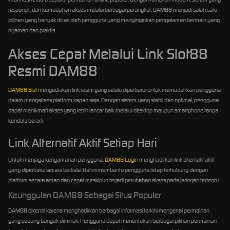
responsif, dan kemudahan akses melalui berbagai perangkat, DAM88 menjadi salah satu
pilihan yang banyak dicari oleh pengguna yang menginginkan pengalaman bermain yang
nyaman dan praktis.
Akses Cepat Melalui Link Slot88
Resmi DAM88
DAM88 Slot
menyediakan link resmi yang selalu diperbarui untuk memudahkan pengguna
dalam mengakses platform kapan saja. Dengan sistem yang stabil dan optimal, pengguna
dapat menikmati akses yang lebih lancar baik melalui desktop maupun smartphone tanpa
kendala berarti.
Link Alternatif Aktif Setiap Hari
Untuk menjaga kenyamanan pengguna,
DAM88 Login
menghadirkan link alternatif aktif
yang diperbarui secara berkala. Hal ini membantu pengguna tetap terhubung dengan
platform secara aman dan cepat meskipun terjadi perubahan akses pada jaringan tertentu.
Keunggulan DAM88 Sebagai Situs Populer
DAM88 dikenal karena menghadirkan berbagai informasi terkini mengenai permainan
yang sedang banyak diminati. Pengguna dapat menemukan berbagai pilihan permainan