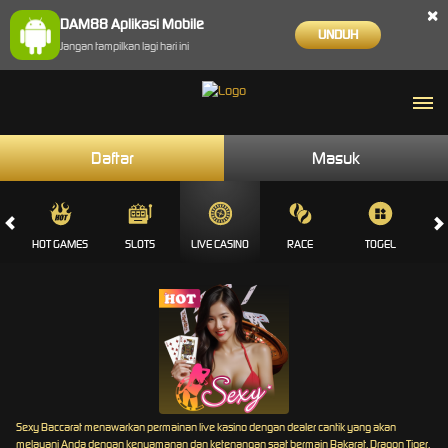
×
DAM88 Aplikasi Mobile
UNDUH
Jangan tampilkan lagi hari ini
Daftar
Masuk
HOT GAMES
SLOTS
LIVE CASINO
RACE
TOGEL
OL
Sexy Baccarat menawarkan permainan live kasino dengan dealer cantik yang akan
melayani Anda dengan kenyamanan dan ketenangan saat bermain Bakarat, Dragon Tiger,