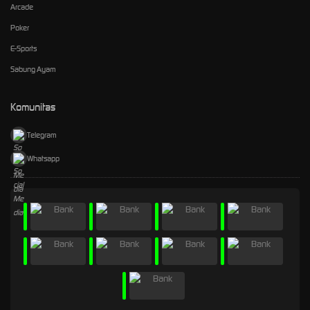
Arcade
Poker
E-Sports
Sabung Ayam
Komunitas
Telegram
Whatsapp